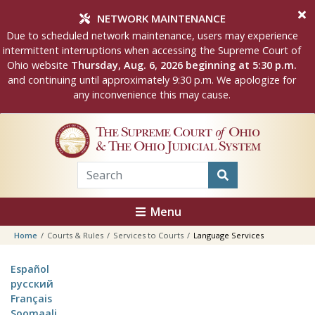
Skip to main content
NETWORK MAINTENANCE
Due to scheduled network maintenance, users may experience
intermittent interruptions when accessing the Supreme Court of
Ohio website
Thursday, Aug. 6, 2026 beginning at 5:30 p.m.
and continuing until approximately 9:30 p.m. We apologize for
any inconvenience this may cause.
The Supreme Court
of
Ohio
& The Ohio Judicial System
Menu
Home
Courts & Rules
Services to Courts
Language Services
Español
русский
Français
Soomaali