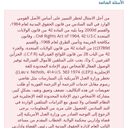
الأسئلة الشائعة
من أجل الامتثال لحظر التمييز على أساس الأصل القومي
الوارد في البند السادس من قانون الحقوق المدنية لعام 1964،
والقسم 2000d وما يليه من المادة 42 من قانون الولايات
المتحدة Civil Rights Act of 1964, 42 U.S.C.، وقانون
مكافحة الجريمة وتأمين الطرق لعام 1968، والقسم
3789d(‏c) من المادة 42 من قانون الولايات المتحدة، والجزء
42 من الباب 28 من قانون اللوائح الفيدرالية (C.F.R.)، الجزأين
الفرعيين C وD، يجب على المتلقين للأموال الفيدرالية توفير
الوصول الفعال للأشخاص ذوي الإجادة المحدودة للغة
الإنجليزية ((LEP). Lau v. Nichols, 414 U.S. 563 1974)).
تخطر وزارة العدل الأمريكية بأن الممارسات مثل تقاضي
رسوم مقابل خدمات الترجمة أو الترجمة الفورية أو طلب
تعويضات عن هذه التكاليف، تضعف وتعيق وتقيد، بشكلٍ كبير،
مشاركة الأشخاص ذوي الإجادة المحدودة للغة الإنجليزية في
النظام القضائي ولا تتسق مع التزامات المتلقين الواردة في
البند السادس. للحصول على مزيد من المعلومات، يرجى
الرجوع إلى التوجيه الصادر من وزارة العدل الأمريكية إلى
قضاة وإداريي محكمة الولاية. الخطاب المقدم من مساعد
النائب العام لإدارة الحقوق المدنية إلى رئيس القضاة وإداريي