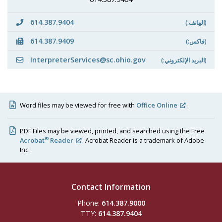
614.387.9404
(الهاتف:)
614.387.9409
(فاكس:)
InterpreterServices@sc.ohio.gov
(البريد الإلكتروني:)
Word files may be viewed for free with
Office Online
.
PDF Files may be viewed, printed, and searched using the Free
®
Acrobat
Reader
. Acrobat Reader is a trademark of Adobe
Inc.
Contact Information
Phone:
614.387.9000
TTY:
614.387.9404